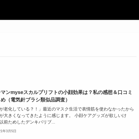
ーマンmyseスカルプリフトの小顔効果は？私の感想＆口コミ
とめ（電気針ブラシ類似品調査）
が老化している？！」最近のマスク生活で表情筋を使わなかったから
が大きくなってきたように感じます。 小顔ケアグッズが欲しいけ
以前ためしたデンキバリブ...
21年3月5日