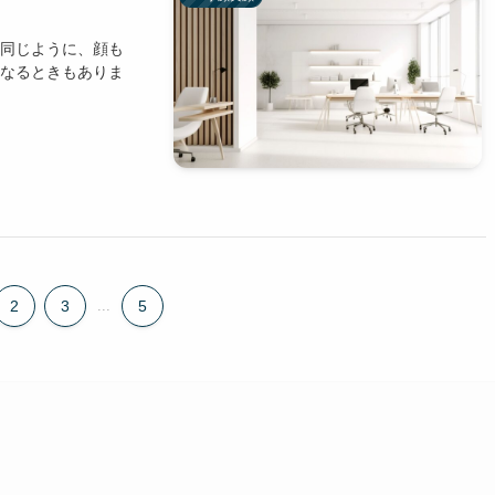
と同じように、顔も
になるときもありま
2
3
...
5