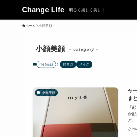
Change Life
明るく楽しく美しく
ホーム
小顔美顔
小顔美顔
– category –
小顔美顔
顔ヨガ
メイク
ヤ
小顔美顔
ま
「顔
か顔
ど、
20