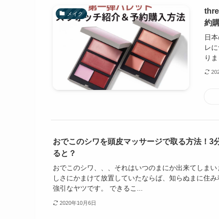
th
メイク
約
日本
レに
りま
20
おでこのシワを頭皮マッサージで取る方法！3
ると？
おでこのシワ、、、それはいつのまにか出来てしまい
しさにかまけて放置していたならば、知らぬまに住み
強引なヤツです。 できるこ...
2020年10月6日