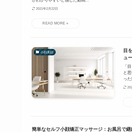
2021年2月22日
目
小顔美顔
ュ
「目
と思
った
20
簡単なセルフ小顔矯正マッサージ：お風呂で継