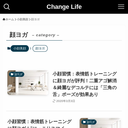
Change Life
ホーム
小顔美顔
顔ヨガ
顔ヨガ
– category –
小顔美顔
顔ヨガ
小顔習慣：表情筋トレーニング
顔ヨガ
に顔ヨガが評判！二重アゴ解消
＆綺麗なデコルテには「三角の
舌」ポーズが効果あり
2020年3月3日
小顔習慣：表情筋トレーニング
顔ヨガ